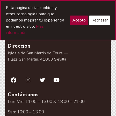
Esta página utiliza cookies y
otras tecnologías para que
¿Dónde estamos?
podamos mejorar tu experiencia
Acepto
Rechazar
en nuestro sitio:
Más
Descubre cómo, dónde y cuándo ¡Estamos en San
información.
Martín!
Dirección
—
Iglesia de San Martín de Tours
Plaza San Martín, 41003 Sevilla
Contáctanos
Lun-Vie: 11:00 – 13:00 & 18:00 – 21:00
Sab: 10:00 – 13:00