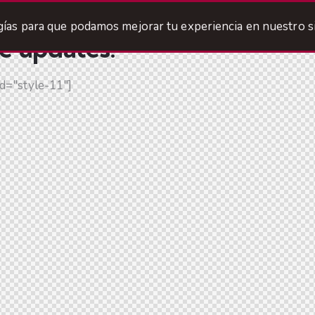
ogías para que podamos mejorar tu experiencia en nuestro si
he updates!
d="style-11"]