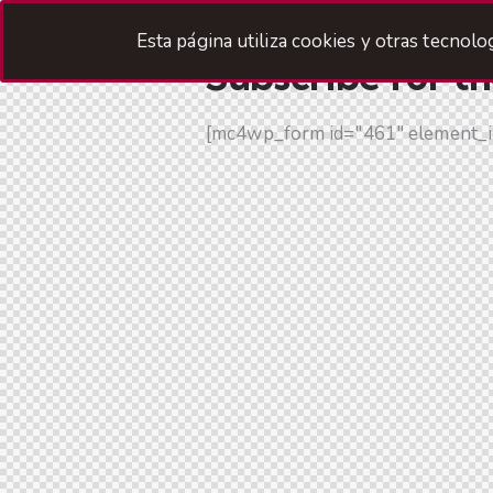
Esta página utiliza cookies y otras tecnol
Subscribe for t
[mc4wp_form id="461" element_i