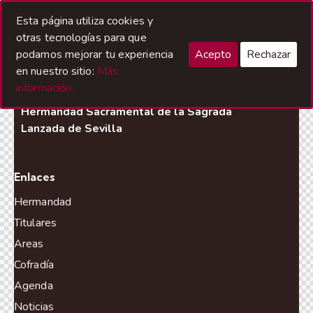
Esta página utiliza cookies y
otras tecnologías para que
podamos mejorar tu experiencia
Acepto
Rechazar
en nuestro sitio:
Más
información.
Hermandad Sacramental de la Sagrada
Lanzada de Sevilla
Enlaces
Hermandad
Titulares
Areas
Cofradía
Agenda
Noticias