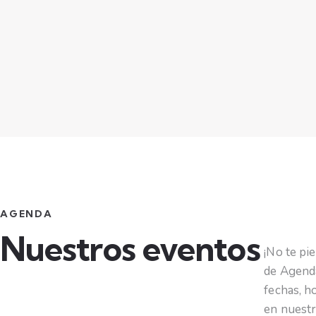
AGENDA
Nuestros eventos
¡No te pi
de Agenda
fechas, h
en nuestr