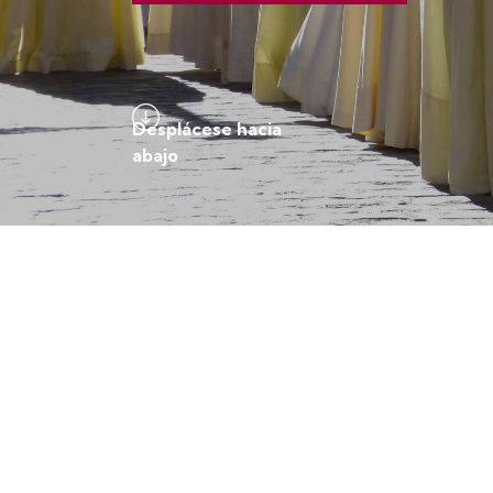
Desplácese hacia
abajo