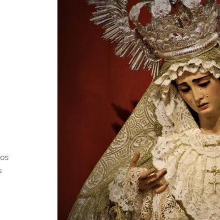
mos
s