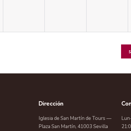
e
e
e
n
n
n
t
t
t
o
o
o
s
s
s
,
,
,
Dirección
Con
Iglesia de San Martín de Tours —
Lun-
Plaza San Martín, 41003 Sevilla
21: