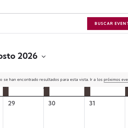
BUSCAR EVEN
osto 2026
o se han encontrado resultados para esta vista. Ir a los
próximos ev
A
X
J
V
S
v
i
s
0
0
0
29
30
31
o
e
e
e
v
v
v
e
e
e