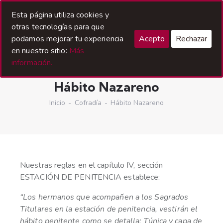
Esta página utiliza cookies y
otras tecnologías para que
podamos mejorar tu experiencia
Acepto
Rechazar
en nuestro sitio:
Más
información.
Hábito Nazareno
Inicio
Cofradía
Hábito Nazareno
Nuestras reglas en el capítulo IV, sección
ESTACIÓN DE PENITENCIA establece:
“Los hermanos que acompañen a los Sagrados
Titulares en la estación de penitencia, vestirán el
hábito penitente como se detalla: Túnica y capa de