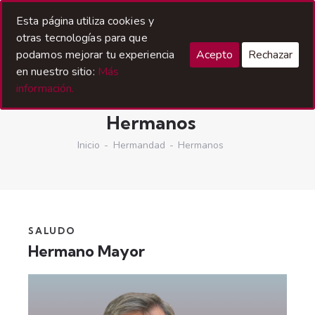
Esta página utiliza cookies y
otras tecnologías para que
podamos mejorar tu experiencia
Acepto
Rechazar
en nuestro sitio:
Más
información.
Hermanos
Inicio
Hermandad
Hermanos
SALUDO
Hermano Mayor