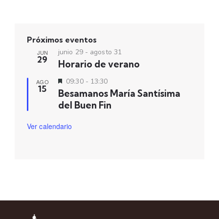
Próximos eventos
junio 29
-
agosto 31
JUN
29
Horario de verano
D
09:30
-
13:30
AGO
15
e
Besamanos María Santísima
s
del Buen Fin
t
a
c
Ver calendario
a
d
o