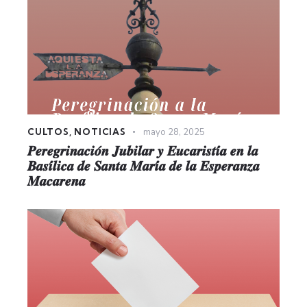
CULTOS
,
NOTICIAS
mayo 28, 2025
𝑷𝒆𝒓𝒆𝒈𝒓𝒊𝒏𝒂𝒄𝒊𝒐́𝒏 𝑱𝒖𝒃𝒊𝒍𝒂𝒓 𝒚 𝑬𝒖𝒄𝒂𝒓𝒊𝒔𝒕𝒊́𝒂 𝒆𝒏 𝒍𝒂
𝑩𝒂𝒔𝒊́𝒍𝒊𝒄𝒂 𝒅𝒆 𝑺𝒂𝒏𝒕𝒂 𝑴𝒂𝒓𝒊́𝒂 𝒅𝒆 𝒍𝒂 𝑬𝒔𝒑𝒆𝒓𝒂𝒏𝒛𝒂
𝑴𝒂𝒄𝒂𝒓𝒆𝒏𝒂