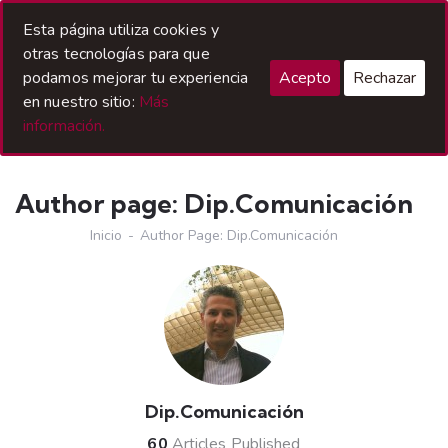
Acceso Hermanos
Esta página utiliza cookies y
otras tecnologías para que
podamos mejorar tu experiencia
Acepto
Rechazar
en nuestro sitio:
Más
información.
Author page: Dip.Comunicación
Inicio
Author Page: Dip.Comunicación
Dip.Comunicación
60
Articles Published