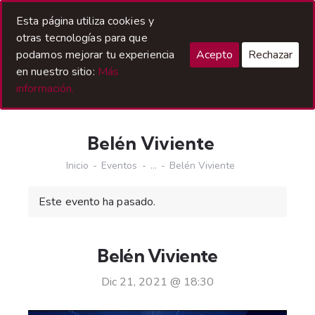
Acceso Hermanos
Esta página utiliza cookies y
otras tecnologías para que
podamos mejorar tu experiencia
Acepto
Rechazar
en nuestro sitio:
Más
información.
Belén Viviente
Inicio
Eventos
...
Belén Viviente
Este evento ha pasado.
Belén Viviente
Dic 21, 2021 @ 18:30