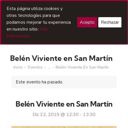
Acceso Hermanos
Esta página utiliza cookies y
otras tecnologías para que
podamos mejorar tu experiencia
Acepto
Rechazar
en nuestro sitio:
Más
información.
Belén Viviente en San Martín
Inicio
Eventos
...
Belén Viviente En San Martín
Este evento ha pasado.
Belén Viviente en San Martín
Dic 22, 2019 @ 12:30
-
13:30