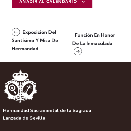
AÑADIR AL CALENDARIO
N
Exposición Del
Función En Honor
a
Santísimo Y Misa De
De La Inmaculada
v
Hermandad
e
g
a
c
i
ó
n
d
e
Hermandad Sacramental de la Sagrada
l
Lanzada de Sevilla
E
v