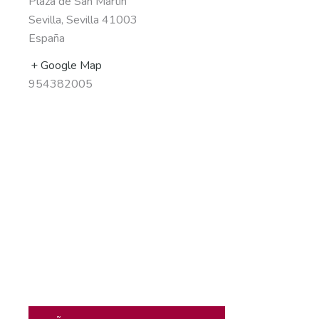
Plaza de San Martín
Sevilla
,
Sevilla
41003
España
+ Google Map
954382005