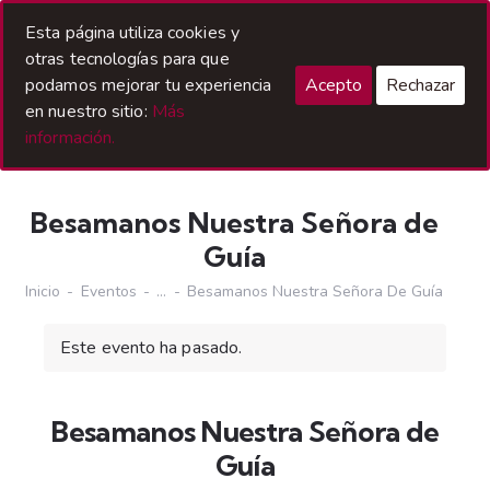
Acceso Hermanos
Esta página utiliza cookies y
otras tecnologías para que
podamos mejorar tu experiencia
Acepto
Rechazar
en nuestro sitio:
Más
información.
Besamanos Nuestra Señora de
Guía
Inicio
Eventos
...
Besamanos Nuestra Señora De Guía
Este evento ha pasado.
Besamanos Nuestra Señora de
Guía