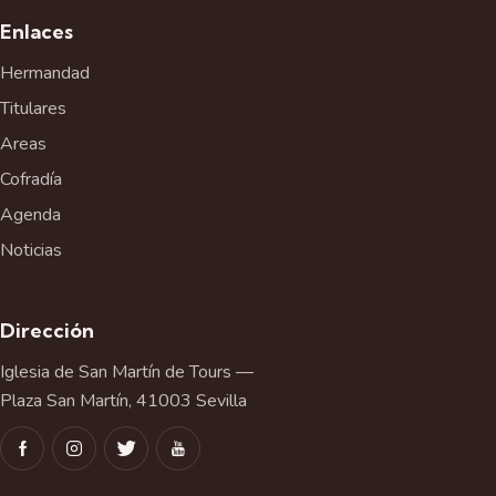
e
Enlaces
n
t
Hermandad
o
Titulares
Areas
Cofradía
Agenda
Noticias
Dirección
Iglesia de San Martín de Tours —
Plaza San Martín, 41003 Sevilla