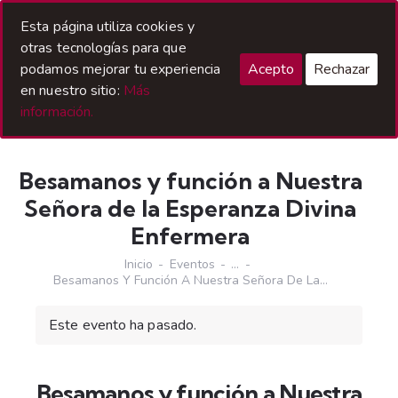
Acceso Hermanos
Esta página utiliza cookies y
otras tecnologías para que
podamos mejorar tu experiencia
Acepto
Rechazar
en nuestro sitio:
Más
información.
Besamanos y función a Nuestra
Señora de la Esperanza Divina
Enfermera
Inicio
Eventos
...
Besamanos Y Función A Nuestra Señora De La...
Este evento ha pasado.
Besamanos y función a Nuestra