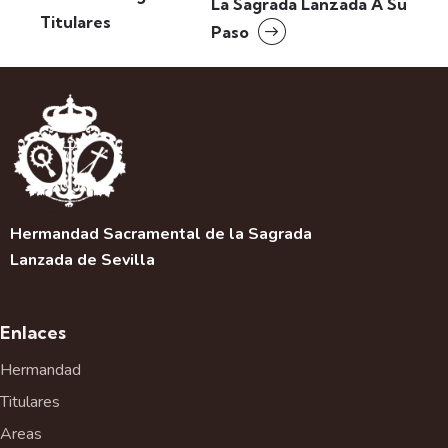
La Sagrada Lanzada A Su
v
Titulares
Paso
e
g
a
c
i
ó
n
d
e
Hermandad Sacramental de la Sagrada
l
Lanzada de Sevilla
E
v
e
Enlaces
n
t
Hermandad
o
Titulares
Areas