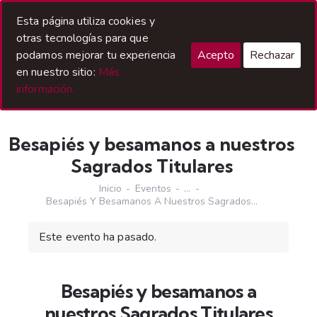
Acceso Hermanos
Esta página utiliza cookies y
otras tecnologías para que
podamos mejorar tu experiencia
Acepto
Rechazar
en nuestro sitio:
Más
información.
Besapiés y besamanos a nuestros
Sagrados Titulares
Inicio
Eventos
...
Besapiés Y Besamanos A Nuestros Sagrados...
Este evento ha pasado.
Besapiés y besamanos a
nuestros Sagrados Titulares