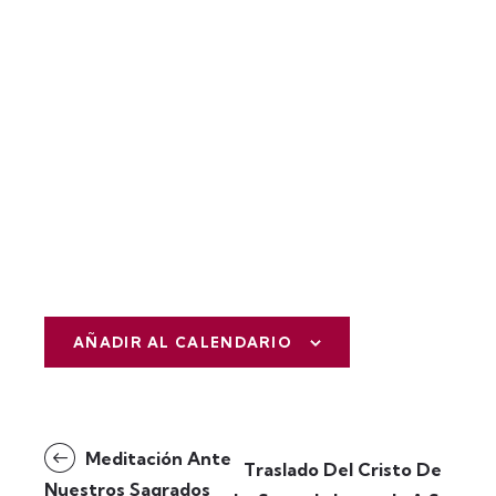
AÑADIR AL CALENDARIO
N
Meditación Ante
Traslado Del Cristo De
a
Nuestros Sagrados