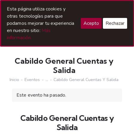
Acceso Hermanos
Esta página utiliza cookies y
otras tecnologías para que
podamos mejorar tu experiencia
Acepto
Rechazar
en nuestro sitio:
Más
información.
Cabildo General Cuentas y
Salida
Inicio
Eventos
...
Cabildo General Cuentas Y Salida
Este evento ha pasado.
Cabildo General Cuentas y
Salida