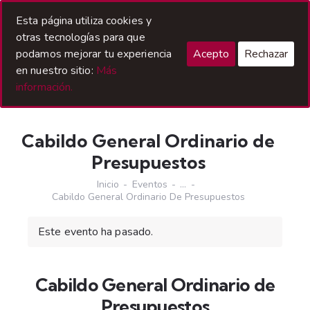
Acceso Hermanos
Esta página utiliza cookies y
otras tecnologías para que
podamos mejorar tu experiencia
Acepto
Rechazar
en nuestro sitio:
Más
información.
Cabildo General Ordinario de
Presupuestos
Inicio
Eventos
...
Cabildo General Ordinario De Presupuestos
Este evento ha pasado.
Cabildo General Ordinario de
Presupuestos