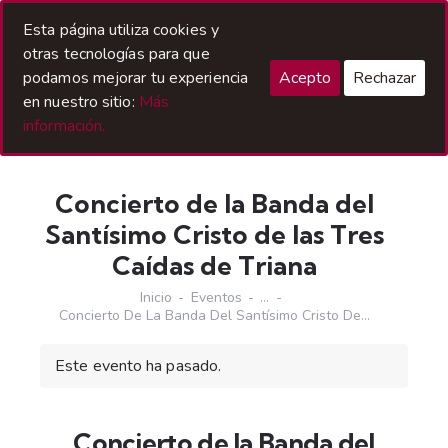
Acceso Hermanos
Esta página utiliza cookies y
otras tecnologías para que
podamos mejorar tu experiencia
Acepto
Rechazar
en nuestro sitio:
Más
información.
Concierto de la Banda del
Santísimo Cristo de las Tres
Caídas de Triana
Inicio
Eventos
...
Concierto De La Banda Del Santísimo Cristo De...
Este evento ha pasado.
Concierto de la Banda del