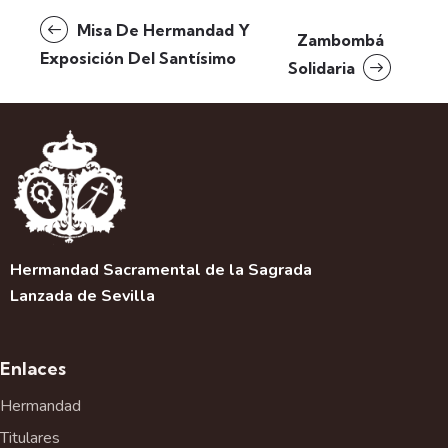
N
Misa De Hermandad Y
Zambombá
a
Exposición Del Santísimo
Solidaria
v
e
g
a
c
i
ó
n
d
Hermandad Sacramental de la Sagrada
e
Lanzada de Sevilla
l
E
v
Enlaces
e
Hermandad
n
t
Titulares