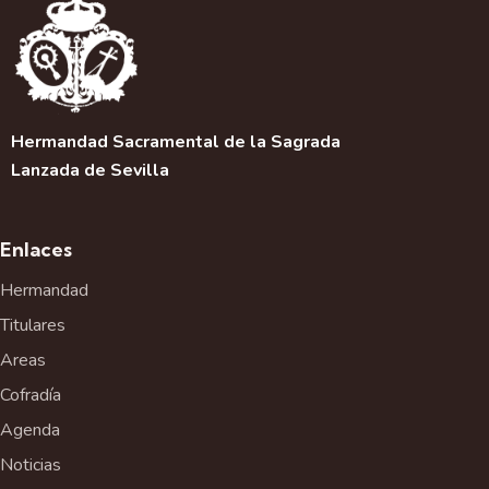
a
c
i
ó
n
d
Hermandad Sacramental de la Sagrada
e
Lanzada de Sevilla
l
E
v
Enlaces
e
Hermandad
n
t
Titulares
o
Areas
Cofradía
Agenda
Noticias