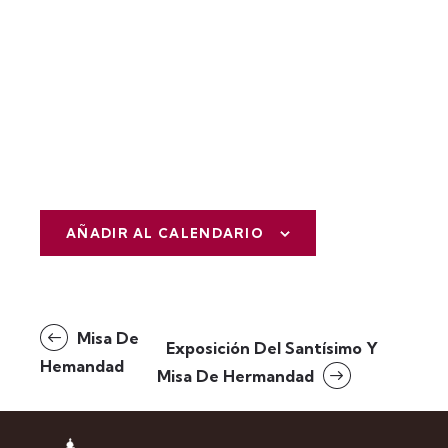
AÑADIR AL CALENDARIO
N
Misa De
Exposición Del Santísimo Y
a
Hemandad
Misa De Hermandad
v
e
g