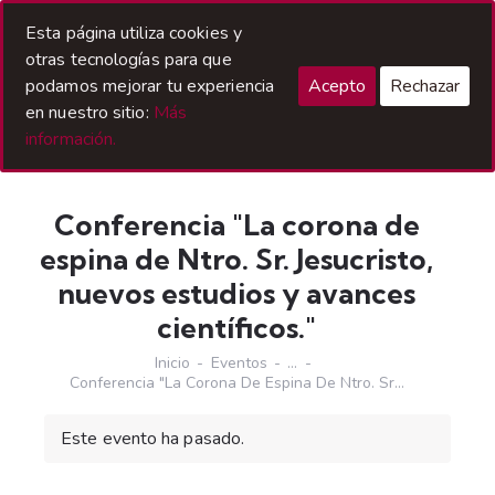
Acceso Hermanos
Esta página utiliza cookies y
otras tecnologías para que
podamos mejorar tu experiencia
Acepto
Rechazar
en nuestro sitio:
Más
información.
Conferencia "La corona de
espina de Ntro. Sr. Jesucristo,
nuevos estudios y avances
científicos."
Inicio
Eventos
...
Conferencia "La Corona De Espina De Ntro. Sr...
Este evento ha pasado.