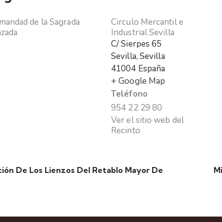
andad de la Sagrada
Circulo Mercantil e
nzada
Industrial Sevilla
C/ Sierpes 65
Sevilla
,
Sevilla
41004
España
+ Google Map
Teléfono
954 22 29 80
Ver el sitio web del
Recinto
ción De Los Lienzos Del Retablo Mayor De
M