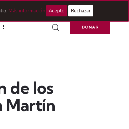
Acceso Hermanos
tio:
Más información.
Acepto
Rechazar
DONAR
n de los
n Martín