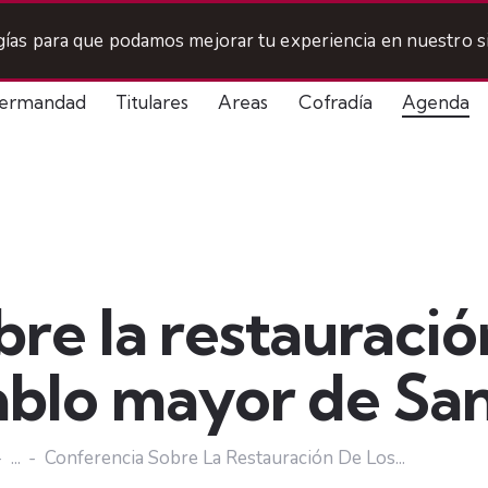
ogías para que podamos mejorar tu experiencia en nuestro si
ermandad
Titulares
Areas
Cofradía
Agenda
re la restauració
ablo mayor de Sa
...
Conferencia Sobre La Restauración De Los...