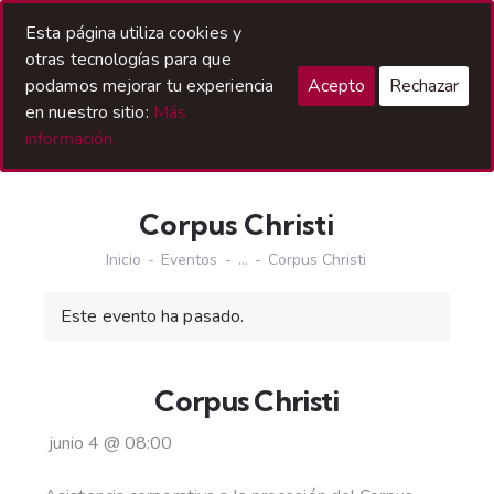
Acceso Hermanos
Esta página utiliza cookies y
otras tecnologías para que
podamos mejorar tu experiencia
Acepto
Rechazar
en nuestro sitio:
Más
información.
Corpus Christi
Inicio
Eventos
...
Corpus Christi
Este evento ha pasado.
Corpus Christi
junio 4
@
08:00