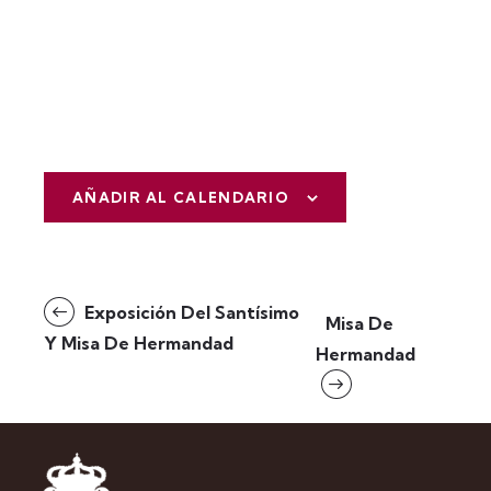
AÑADIR AL CALENDARIO
N
Exposición Del Santísimo
Misa De
a
Y Misa De Hermandad
Hermandad
v
e
g
a
c