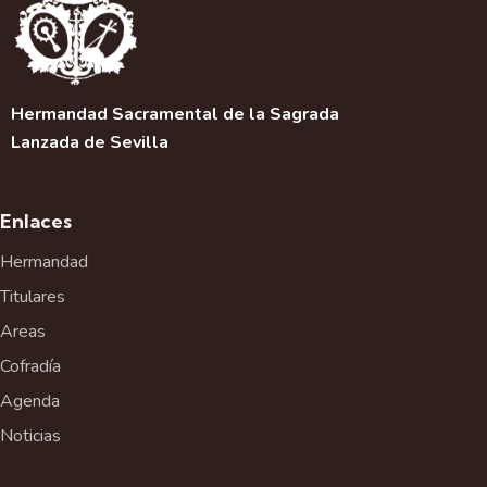
i
ó
n
d
e
Hermandad Sacramental de la Sagrada
l
Lanzada de Sevilla
E
v
e
Enlaces
n
t
Hermandad
o
Titulares
Areas
Cofradía
Agenda
Noticias