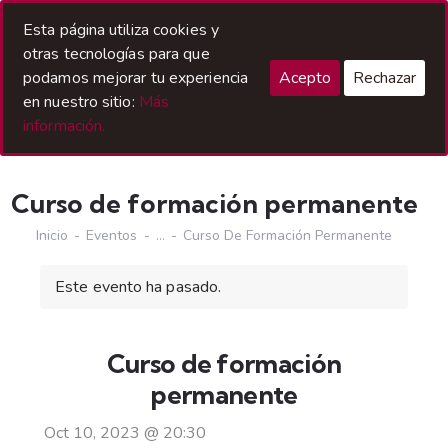
Acceso Hermanos
Esta página utiliza cookies y
otras tecnologías para que
podamos mejorar tu experiencia
Acepto
Rechazar
en nuestro sitio:
Más
información.
Curso de formación permanente
Inicio
Eventos
...
Curso De Formación Permanente
Este evento ha pasado.
Curso de formación
permanente
Oct 10, 2023
@
20:30