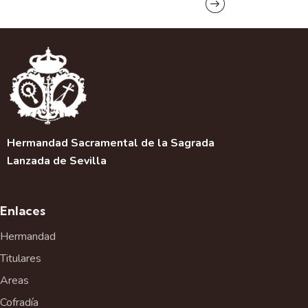
e
g
a
c
i
ó
n
d
e
Hermandad Sacramental de la Sagrada
l
Lanzada de Sevilla
E
v
e
Enlaces
n
t
Hermandad
o
Titulares
Areas
Cofradía