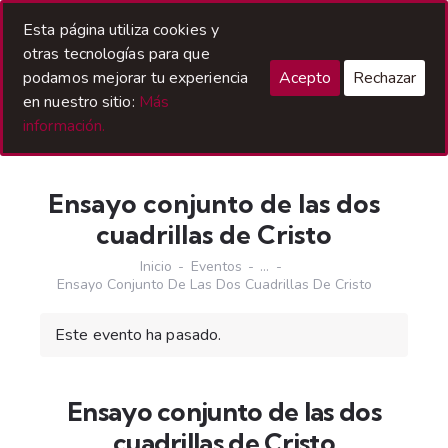
Acceso Hermanos
Esta página utiliza cookies y
otras tecnologías para que
podamos mejorar tu experiencia
Acepto
Rechazar
en nuestro sitio:
Más
información.
Ensayo conjunto de las dos
cuadrillas de Cristo
Inicio
Eventos
...
Ensayo Conjunto De Las Dos Cuadrillas De Cristo
Este evento ha pasado.
Ensayo conjunto de las dos
cuadrillas de Cristo