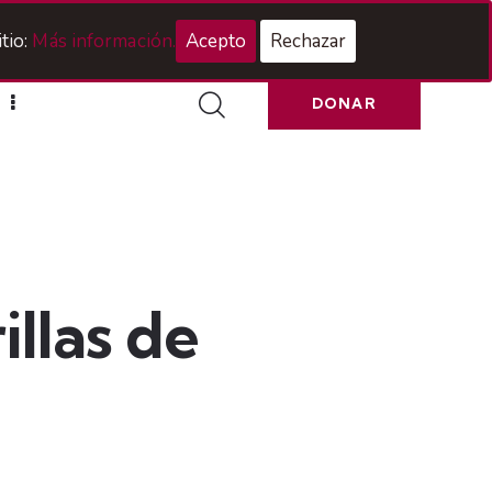
Acceso Hermanos
tio:
Más información.
Acepto
Rechazar
DONAR
illas de