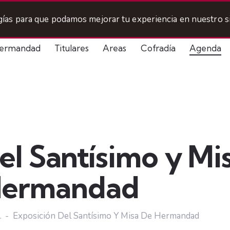
ogías para que podamos mejorar tu experiencia en nuestro si
ermandad
Titulares
Areas
Cofradía
Agenda
el Santísimo y Mi
ermandad
.
Exposición Del Santísimo Y Misa De Hermandad