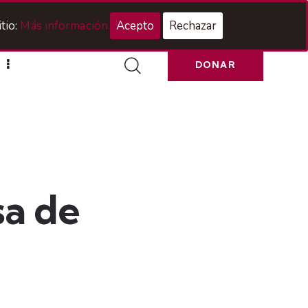
Acceso Hermanos
tio:
Más información.
Acepto
Rechazar
DONAR
sa de