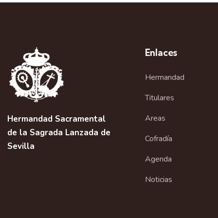
v
e
g
Enlaces
a
Hermandad
c
i
Titulares
ó
Areas
Hermandad Sacramental
de la Sagrada Lanzada de
n
Cofradía
Sevilla
d
Agenda
e
Noticias
l
E