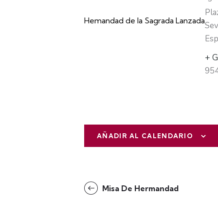
Pla
Hemandad de la Sagrada Lanzada
Sev
Esp
+ G
95
AÑADIR AL CALENDARIO
N
Misa De Hermandad
a