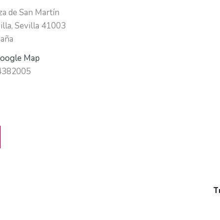
za de San Martín
illa
,
Sevilla
41003
aña
oogle Map
4382005
T