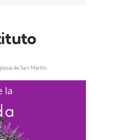
tituto
glesia de San Martín.