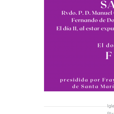
Igl
Pla