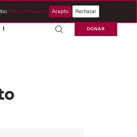
Acceso Hermanos
tio:
Más información.
Acepto
Rechazar
DONAR
to