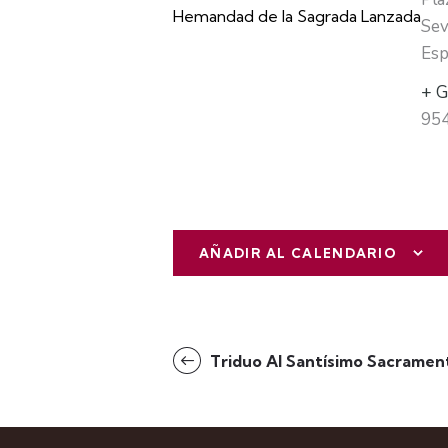
Hemandad de la Sagrada Lanzada
Sev
Esp
+ G
95
AÑADIR AL CALENDARIO
N
Triduo Al Santísimo Sacramen
a
v