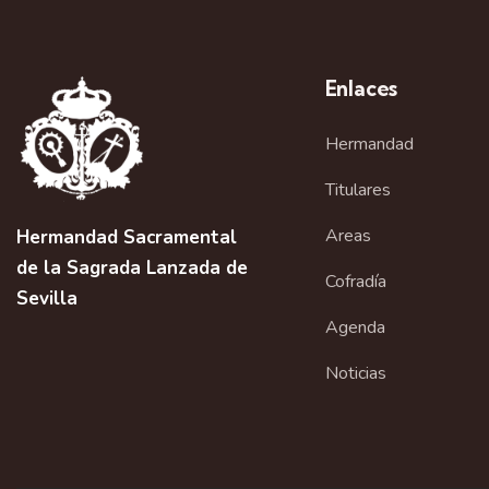
e
g
Enlaces
a
Hermandad
c
i
Titulares
ó
Areas
Hermandad Sacramental
de la Sagrada Lanzada de
n
Cofradía
Sevilla
d
Agenda
e
Noticias
l
E