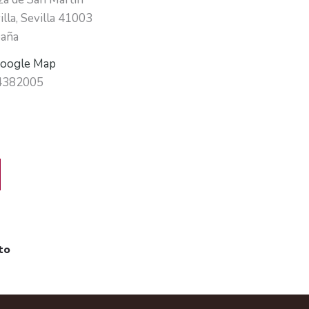
illa
,
Sevilla
41003
aña
oogle Map
4382005
to