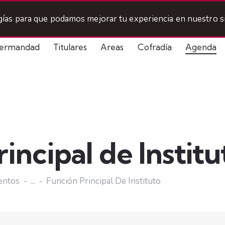
ogías para que podamos mejorar tu experiencia en nuestro si
ermandad
Titulares
Areas
Cofradía
Agenda
incipal de Institu
entos
...
Función Principal De Instituto