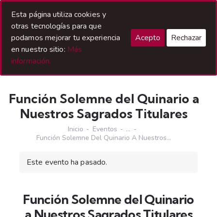
Acceso Hermanos
Esta página utiliza cookies y
otras tecnologías para que
podamos mejorar tu experiencia
Acepto
Rechazar
en nuestro sitio:
Más
información.
Función Solemne del Quinario a
Nuestros Sagrados Titulares
Inicio
Eventos
...
Función Solemne Del Quinario A Nuestros...
Este evento ha pasado.
Función Solemne del Quinario
a Nuestros Sagrados Titulares