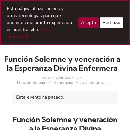
Acceso Hermanos
Esta página utiliza cookies y
otras tecnologías para que
podamos mejorar tu experiencia
Acepto
Rechazar
en nuestro sitio:
Más
información.
Función Solemne y veneración a
la Esperanza Divina Enfermera
Inicio
Eventos
...
Función Solemne Y Veneración A La Esperanza...
Este evento ha pasado.
Función Solemne y veneración
a la Esperanza Divina