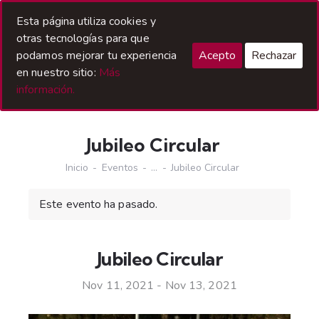
Acceso Hermanos
Esta página utiliza cookies y
otras tecnologías para que
podamos mejorar tu experiencia
Acepto
Rechazar
en nuestro sitio:
Más
información.
Jubileo Circular
Inicio
Eventos
...
Jubileo Circular
Este evento ha pasado.
Jubileo Circular
Nov 11, 2021
-
Nov 13, 2021