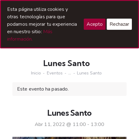
Acceso Hermanos
Esta página utiliza cookies y
otras tecnologías para que
podamos mejorar tu experiencia
Acepto
Rechazar
en nuestro sitio:
Más
información.
Lunes Santo
Inicio
Eventos
...
Lunes Santo
Este evento ha pasado.
Lunes Santo
Abr 11, 2022 @ 11:00
-
13:00