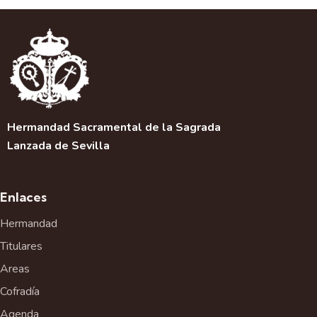
e
g
a
c
i
ó
n
d
Hermandad Sacramental de la Sagrada
e
Lanzada de Sevilla
l
E
v
Enlaces
e
Hermandad
n
t
Titulares
o
Areas
Cofradía
Agenda