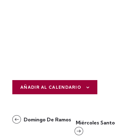
AÑADIR AL CALENDARIO
N
Domingo De Ramos
Miércoles Santo
a
v