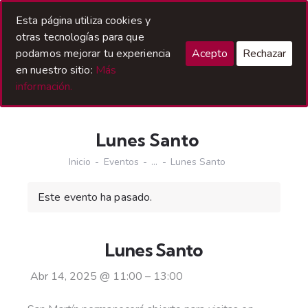
Acceso Hermanos
Esta página utiliza cookies y
otras tecnologías para que
podamos mejorar tu experiencia
Acepto
Rechazar
en nuestro sitio:
Más
información.
Lunes Santo
Inicio
Eventos
...
Lunes Santo
Este evento ha pasado.
Lunes Santo
Abr 14, 2025
@
11:00
–
13:00