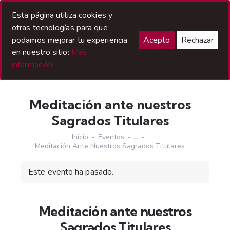
Acceso Hermanos
Esta página utiliza cookies y
otras tecnologías para que
podamos mejorar tu experiencia
Acepto
Rechazar
en nuestro sitio:
Más
información.
Meditación ante nuestros
Sagrados Titulares
Inicio
Eventos
...
Meditación Ante Nuestros Sagrados Titulares
Este evento ha pasado.
Meditación ante nuestros
Sagrados Titulares