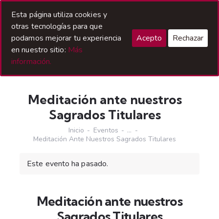
Acceso Hermanos
Esta página utiliza cookies y
otras tecnologías para que
podamos mejorar tu experiencia
Acepto
Rechazar
en nuestro sitio:
Más
información.
Meditación ante nuestros
Sagrados Titulares
Inicio
Eventos
...
Meditación Ante Nuestros Sagrados Titulares
Este evento ha pasado.
Meditación ante nuestros
Sagrados Titulares