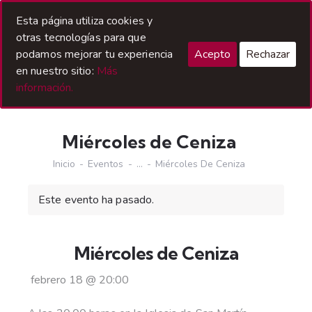
Acceso Hermanos
Esta página utiliza cookies y
otras tecnologías para que
podamos mejorar tu experiencia
Acepto
Rechazar
en nuestro sitio:
Más
información.
Miércoles de Ceniza
Inicio
Eventos
...
Miércoles De Ceniza
Este evento ha pasado.
Miércoles de Ceniza
febrero 18
@
20:00