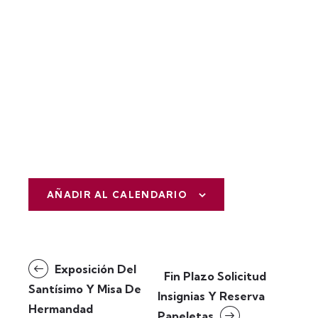
AÑADIR AL CALENDARIO
N
Exposición Del
Fin Plazo Solicitud
a
Santísimo Y Misa De
Insignias Y Reserva
v
Hermandad
Papeletas
e