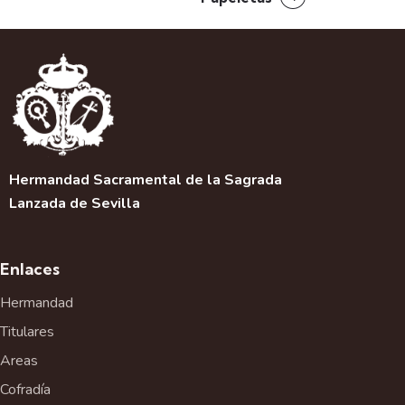
g
a
c
i
ó
n
d
e
Hermandad Sacramental de la Sagrada
l
Lanzada de Sevilla
E
v
e
Enlaces
n
t
Hermandad
o
Titulares
Areas
Cofradía