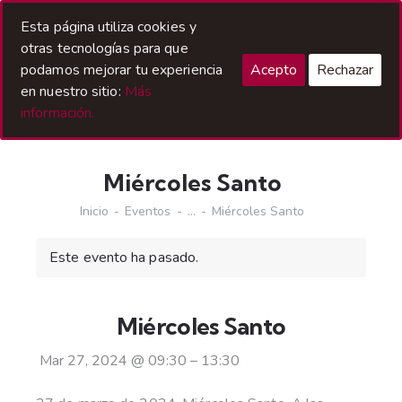
Acceso Hermanos
Esta página utiliza cookies y
otras tecnologías para que
podamos mejorar tu experiencia
Acepto
Rechazar
en nuestro sitio:
Más
información.
Miércoles Santo
Inicio
Eventos
...
Miércoles Santo
Este evento ha pasado.
Miércoles Santo
Mar 27, 2024
@
09:30
–
13:30