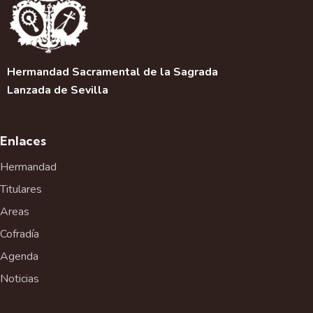
c
i
ó
n
d
Hermandad Sacramental de la Sagrada
e
Lanzada de Sevilla
l
E
v
Enlaces
e
Hermandad
n
t
Titulares
o
Areas
Cofradía
Agenda
Noticias