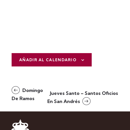
AÑADIR AL CALENDARIO
N
Domingo
Jueves Santo – Santos Oficios
a
De Ramos
En San Andrés
v
e
g
a