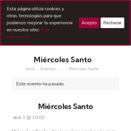
Acceso Hermanos
Esta página utiliza cookies y
otras tecnologías para que
podamos mejorar tu experiencia
Acepto
Rechazar
en nuestro sitio:
Más
información.
Miércoles Santo
Inicio
Eventos
...
Miércoles Santo
Este evento ha pasado.
Miércoles Santo
abril 1
@
10:00