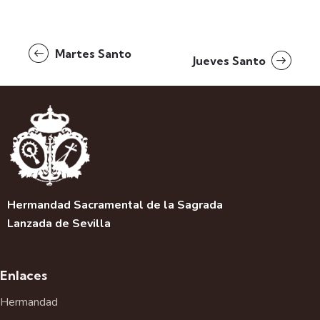
N
Martes Santo
Jueves Santo
a
v
e
g
a
c
i
ó
n
Hermandad Sacramental de la Sagrada
d
Lanzada de Sevilla
e
l
E
Enlaces
v
Hermandad
e