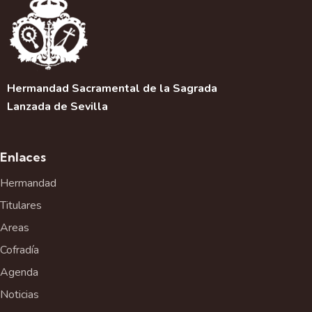
a
c
i
ó
n
d
Hermandad Sacramental de la Sagrada
e
Lanzada de Sevilla
l
E
v
Enlaces
e
Hermandad
n
t
Titulares
o
Areas
Cofradía
Agenda
Noticias