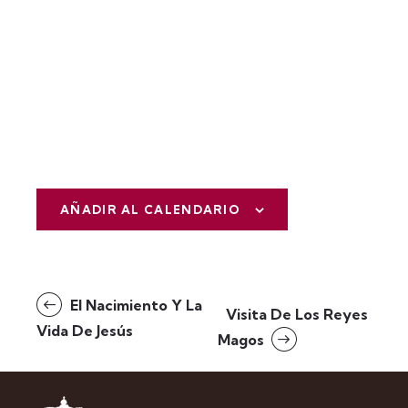
AÑADIR AL CALENDARIO
N
El Nacimiento Y La
Visita De Los Reyes
a
Vida De Jesús
Magos
v
e
g