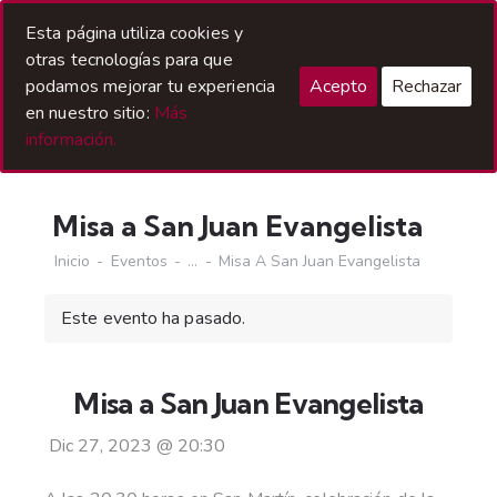
Acceso Hermanos
Esta página utiliza cookies y
otras tecnologías para que
podamos mejorar tu experiencia
Acepto
Rechazar
en nuestro sitio:
Más
información.
Misa a San Juan Evangelista
Inicio
Eventos
...
Misa A San Juan Evangelista
Este evento ha pasado.
Misa a San Juan Evangelista
Dic 27, 2023
@
20:30