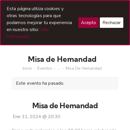
Acceso Hermanos
Esta página utiliza cookies y
otras tecnologías para que
podamos mejorar tu experiencia
Acepto
Rechazar
en nuestro sitio:
Más
información.
Misa de Hemandad
Inicio
Eventos
...
Misa De Hemandad
Este evento ha pasado.
Misa de Hemandad
Ene 31, 2024
@
20:30