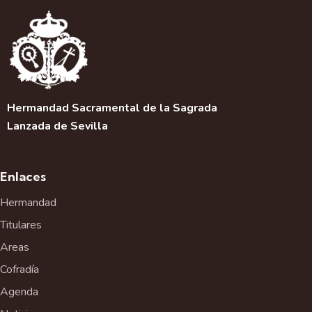
a
c
i
ó
n
d
e
Hermandad Sacramental de la Sagrada
l
Lanzada de Sevilla
E
v
e
Enlaces
n
t
Hermandad
o
Titulares
Areas
Cofradía
Agenda