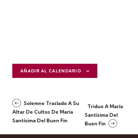
AÑADIR AL CALENDARIO
N
Solemne Traslado A Su
Triduo A María
a
Altar De Cultos De María
Santísima Del
v
Santísima Del Buen Fin
Buen Fin
e
g