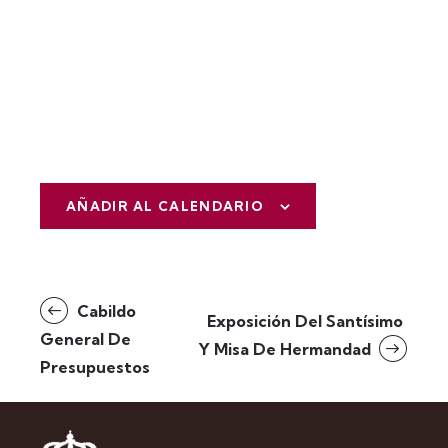
AÑADIR AL CALENDARIO
N
Cabildo
Exposición Del Santísimo
a
General De
Y Misa De Hermandad
v
Presupuestos
e
g
a