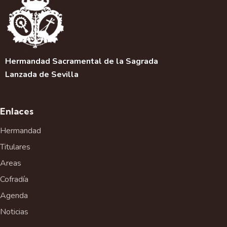
c
i
ó
n
d
Hermandad Sacramental de la Sagrada
e
l
Lanzada de Sevilla
E
v
e
Enlaces
n
Hermandad
t
Titulares
o
Areas
Cofradía
Agenda
Noticias