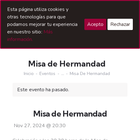
Acceso Hermanos
Esta página utiliza cookies y
otras tecnologías para que
podamos mejorar tu experiencia
Acepto
Rechazar
en nuestro sitio:
Más
información.
Misa de Hermandad
Inicio
Eventos
...
Misa De Hermandad
Este evento ha pasado.
Misa de Hermandad
Nov 27, 2024
@
20:30