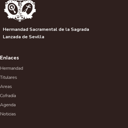
c
i
ó
n
d
Hermandad Sacramental de la Sagrada
e
Lanzada de Sevilla
l
E
v
Enlaces
e
Hermandad
n
t
Titulares
o
Areas
Cofradía
Agenda
Noticias