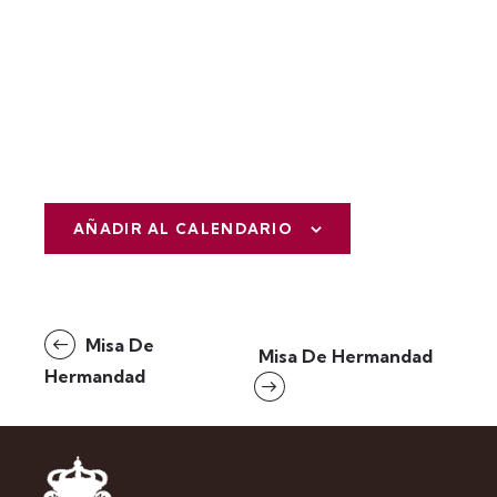
AÑADIR AL CALENDARIO
N
Misa De
Misa De Hermandad
a
Hermandad
v
e
g
a