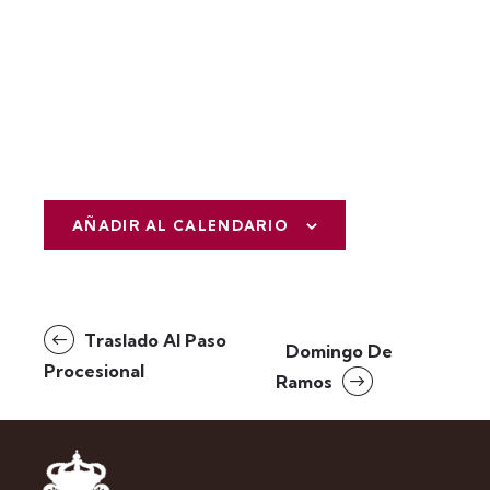
AÑADIR AL CALENDARIO
N
Traslado Al Paso
Domingo De
a
Procesional
Ramos
v
e
g
a