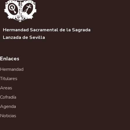
c
i
ó
n
d
Hermandad Sacramental de la Sagrada
e
Lanzada de Sevilla
l
E
v
Enlaces
e
Hermandad
n
t
Titulares
o
Areas
Cofradía
Agenda
Noticias