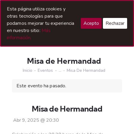
Acceso Hermanos
Esta página utiliza cookies y
otras tecnologías para que
podamos mejorar tu experiencia
Acepto
Rechazar
en nuestro sitio:
Más
información.
Misa de Hermandad
Inicio
Eventos
...
Misa De Hermandad
Este evento ha pasado.
Misa de Hermandad
Abr 9, 2025
@
20:30