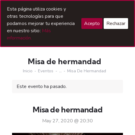
Acceso Hermanos
Esta página utiliza cookies y
otras tecnologías para que
podamos mejorar tu experiencia
Acepto
Rechazar
en nuestro sitio:
Más
información.
Misa de hermandad
Inicio
Eventos
...
Misa De Hermandad
Este evento ha pasado.
Misa de hermandad
May 27, 2020 @ 20:30