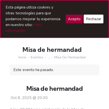
Acceso Hermanos
Esta página utiliza cookies y
otras tecnologías para que
podamos mejorar tu experiencia
Acepto
Rechazar
en nuestro sitio:
Más
información.
Misa de hermandad
Inicio
Eventos
...
Misa De Hermandad
Este evento ha pasado.
Misa de hermandad
Oct 8, 2025
@
20:30