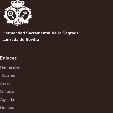
c
i
ó
n
d
e
Hermandad Sacramental de la Sagrada
l
Lanzada de Sevilla
E
v
e
Enlaces
n
t
Hermandad
o
Titulares
Areas
Cofradía
Agenda
Noticias