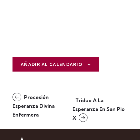
AÑADIR AL CALENDARIO
N
Procesión
Triduo A La
a
Esperanza Divina
Esperanza En San Pio
v
Enfermera
X
e
g
a