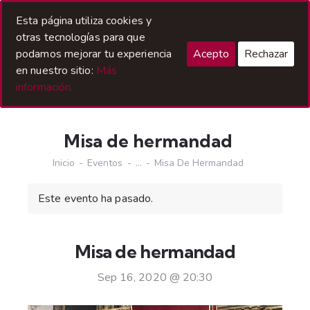
Acceso Hermanos
Esta página utiliza cookies y
otras tecnologías para que
podamos mejorar tu experiencia
Acepto
Rechazar
en nuestro sitio:
Más
información.
Misa de hermandad
Inicio
Eventos
...
Misa De Hermandad
Este evento ha pasado.
Misa de hermandad
Sep 16, 2020 @ 20:30