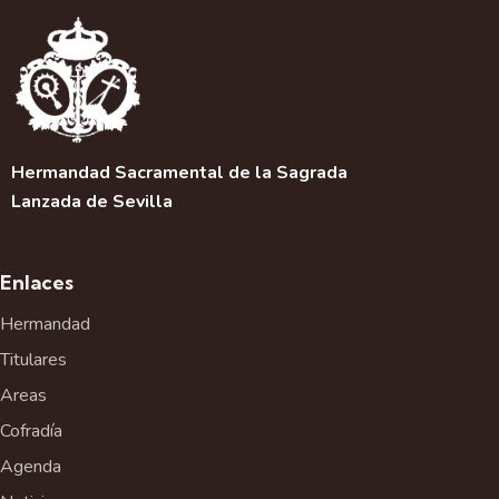
a
c
i
ó
n
d
e
Hermandad Sacramental de la Sagrada
l
Lanzada de Sevilla
E
v
e
Enlaces
n
t
Hermandad
o
Titulares
Areas
Cofradía
Agenda