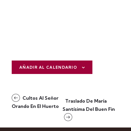
AÑADIR AL CALENDARIO
N
Cultos Al Señor
Traslado De María
a
Orando En El Huerto
Santísima Del Buen Fin
v
e
g