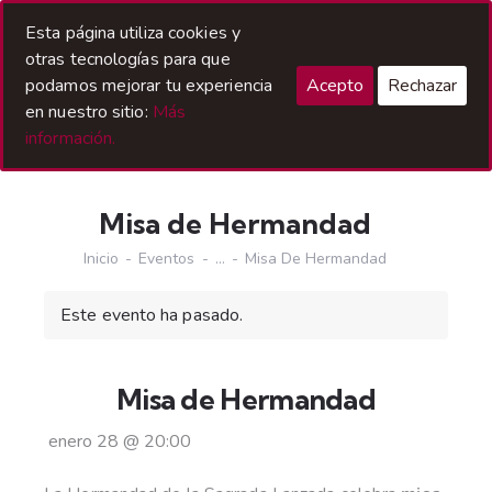
Acceso Hermanos
Esta página utiliza cookies y
otras tecnologías para que
podamos mejorar tu experiencia
Acepto
Rechazar
en nuestro sitio:
Más
información.
Misa de Hermandad
Inicio
Eventos
...
Misa De Hermandad
Este evento ha pasado.
Misa de Hermandad
enero 28
@
20:00