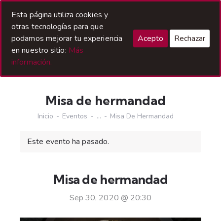
Acceso Hermanos
Esta página utiliza cookies y
otras tecnologías para que
podamos mejorar tu experiencia
Acepto
Rechazar
en nuestro sitio:
Más
información.
Misa de hermandad
Inicio
Eventos
...
Misa De Hermandad
Este evento ha pasado.
Misa de hermandad
Sep 30, 2020 @ 20:30