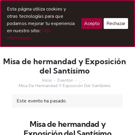
Acceso Hermanos
Esta página utiliza cookies y
otras tecnologías para que
podamos mejorar tu experiencia
Acepto
Rechazar
en nuestro sitio:
Más
información.
Misa de hermandad y Exposición
del Santísimo
Inicio
Eventos
...
Misa De Hermandad Y Exposición Del Santísimo
Este evento ha pasado.
Misa de hermandad y
Exposición del Santísimo