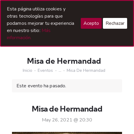
Acceso Hermanos
Esta página utiliza cookies y
otras tecnologías para que
podamos mejorar tu experiencia
Acepto
Rechazar
en nuestro sitio:
Más
información.
Misa de Hermandad
Inicio
Eventos
...
Misa De Hermandad
Este evento ha pasado.
Misa de Hermandad
May 26, 2021 @ 20:30