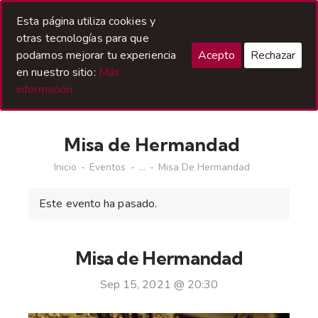
Acceso Hermanos
Esta página utiliza cookies y
otras tecnologías para que
podamos mejorar tu experiencia
Acepto
Rechazar
en nuestro sitio:
Más
información.
Misa de Hermandad
Inicio
Eventos
...
Misa De Hermandad
Este evento ha pasado.
Misa de Hermandad
Sep 15, 2021 @ 20:30