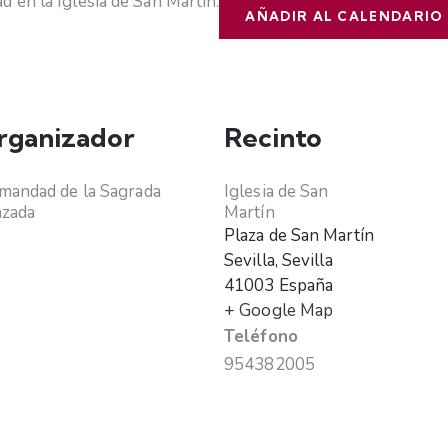
 en la Iglesia de San Martín.
AÑADIR AL CALENDARIO
rganizador
Recinto
andad de la Sagrada
Iglesia de San
nzada
Martín
Plaza de San Martín
Sevilla
,
Sevilla
41003
España
+ Google Map
Teléfono
954382005