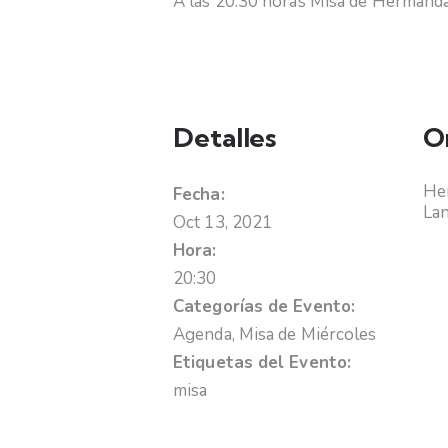
A las 20.30 horas Misa de Hermandad
Detalles
O
Hem
Fecha:
La
Oct 13, 2021
Hora:
20:30
Categorías de Evento:
Agenda
,
Misa de Miércoles
Etiquetas del Evento:
misa