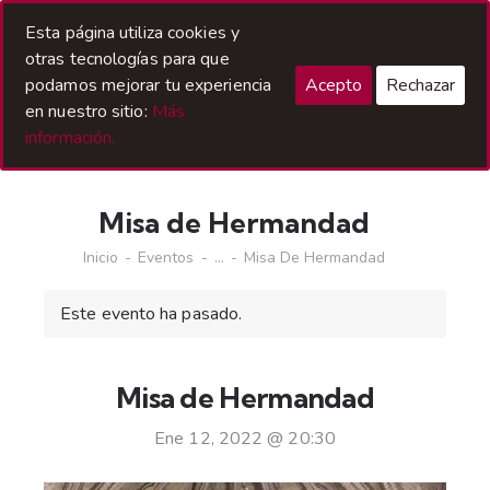
Acceso Hermanos
Esta página utiliza cookies y
otras tecnologías para que
podamos mejorar tu experiencia
Acepto
Rechazar
en nuestro sitio:
Más
información.
Misa de Hermandad
Inicio
Eventos
...
Misa De Hermandad
Este evento ha pasado.
Misa de Hermandad
Ene 12, 2022 @ 20:30